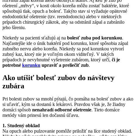
rozvinul zápal koreňa alebo okolitých tkanív. Aj keď je zub po
ošetrení „mŕtvy“, v kosti okolo koreňa môžu zostať baktérie, ktoré
spôsobujú tlak, opuch a bolesť. Takýto stav si vyžaduje opätovné
endodontické ošetrenie (tzv. reendodonciu) alebo v niektorých
prípadoch chirurgický zákrok, aby sa odstránil zápal a zabránilo
jeho šíreniu.
Niekedy sa pacienti sťažujú aj na
bolesť zuba pod korunkou
.
Najčastejšie ide o únik baktérií pod korunku, ktoré spôsobia zápal
zubného nervu alebo koreňa. Niekedy sa pod korunkou vytvorí
zubný kaz, ktorý nie je voľným okom viditeľný. V takých
prípadoch je nevyhnutné vyšetrenie zubárom, ktorý určí,
či je
potrebné
korunku
upraviť a preliečiť zub
.
Ako utíšiť bolesť zubov do návštevy
zubára
Pri bolesti zubov sa mnohí pýtajú, čo pomáha na bolesť zubov a ako
si uľaviť, kým sa dostanú k lekárovi. Pravdou však je, že žiadny
domáci spôsob
nenahradí odborné ošetrenie
. Tieto domáce
metódy vám prinesú len dočasnú úľavu.
1. Studený obklad
Na opuch alebo pulzovanie pomôže priložiť na líce studený obklad.