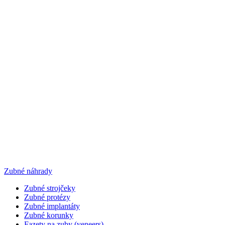
Zubné náhrady
Zubné strojčeky
Zubné protézy
Zubné implantáty
Zubné korunky
Fazety na zuby (veneers)