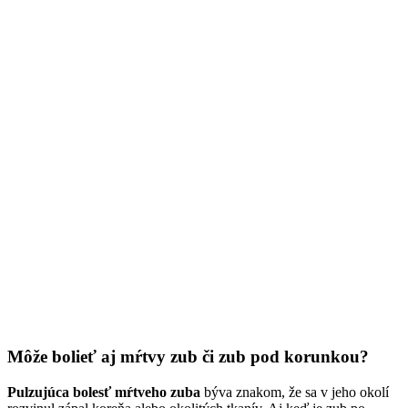
Môže bolieť aj mŕtvy zub či zub pod korunkou?
Pulzujúca bolesť mŕtveho zuba
býva znakom, že sa v jeho okolí