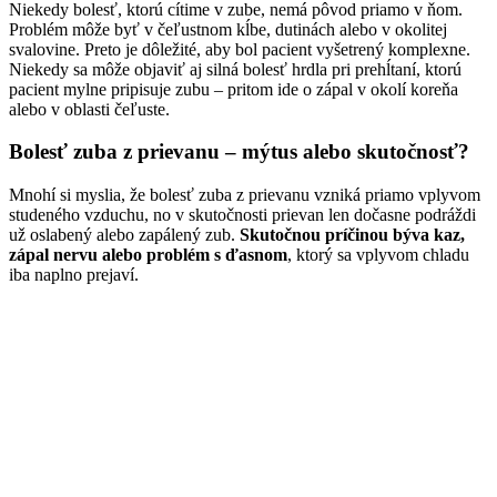
Niekedy bolesť, ktorú cítime v zube, nemá pôvod priamo v ňom.
Problém môže byť v čeľustnom kĺbe, dutinách alebo v okolitej
svalovine. Preto je dôležité, aby bol pacient vyšetrený komplexne.
Niekedy sa môže objaviť aj silná bolesť hrdla pri prehĺtaní, ktorú
pacient mylne pripisuje zubu – pritom ide o zápal v okolí koreňa
alebo v oblasti čeľuste.
Bolesť zuba z prievanu – mýtus alebo skutočnosť?
Mnohí si myslia, že bolesť zuba z prievanu vzniká priamo vplyvom
studeného vzduchu, no v skutočnosti prievan len dočasne podráždi
už oslabený alebo zapálený zub.
Skutočnou príčinou býva kaz,
zápal nervu alebo problém s ďasnom
, ktorý sa vplyvom chladu
iba naplno prejaví.