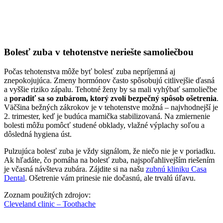
Bolesť zuba v tehotenstve neriešte samoliečbou
Počas tehotenstva môže byť bolesť zuba nepríjemná aj
znepokojujúca. Zmeny hormónov často spôsobujú citlivejšie ďasná
a vyššie riziko zápalu. Tehotné ženy by sa mali vyhýbať samoliečbe
a
poradiť sa so zubárom, ktorý zvolí bezpečný spôsob ošetrenia
.
Väčšina bežných zákrokov je v tehotenstve možná – najvhodnejší je
2. trimester, keď je budúca mamička stabilizovaná. Na zmiernenie
bolesti môžu pomôcť studené obklady, vlažné výplachy soľou a
dôsledná hygiena úst.
Pulzujúca bolesť zuba je vždy signálom, že niečo nie je v poriadku.
Ak hľadáte, čo pomáha na bolesť zuba, najspoľahlivejším riešením
je včasná návšteva zubára. Zájdite si na našu
zubnú kliniku Casa
Dental
. Ošetrenie vám prinesie nie dočasnú, ale trvalú úľavu.
Zoznam použitých zdrojov:
Cleveland clinic – Toothache