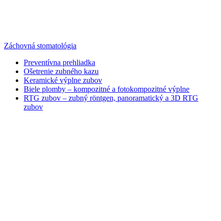
Záchovná stomatológia
Preventívna prehliadka
Ošetrenie zubného kazu
Keramické výplne zubov
Biele plomby – kompozitné a fotokompozitné výplne
RTG zubov – zubný röntgen, panoramatický a 3D RTG
zubov