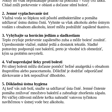
Nikdy ho však neprikladajte priamo na pokožku – vždy cez látku.
Chlad zníži prekrvenie v oblasti a dočasne stlmí bolesť.
2. Jemné vyplachovanie úst
Vlažná voda so štipkou soli pôsobí antibakteriálne a pomáha
udržiavať ústnu dutinu čistú. Vyhnite sa však alkoholu alebo ústnym
vodám s obsahom alkoholu, ktoré môžu podráždiť zapálené tkanivo.
3. Vyhýbajte sa horúcim jedlám a sladkostiam
Teplo zvyšuje prekrvenie zapáleného zuba a môže bolesť zosilniť.
Uprednostnite vlažné, mäkké jedlá a dostatok tekutín. Sladké
potraviny podporujú rast baktérií, preto je vhodné ich obmedziť,
kým sa problém nevyrieši.
4. Voľnopredajné lieky proti bolesti
Pri silnej bolesti môžu dočasne pomôcť bežné analgetiká s obsahom
ibuprofénu alebo paracetamolu. Dôležité je dodržať odporúčané
dávkovanie a liek nepoužívať dlhodobo.
5. Dôkladná ústna hygiena
Aj keď vás zub bolí, snažte sa udržiavať ústa čisté. Jemné čistenie
pomáha znižovať množstvo baktérií a zabraňuje zhoršeniu zápalu.
Pri väčšej citlivosti môžete kefku nahradiť vatovou tyčinkou
navlhčenou v ústnej vode bez alkoholu.