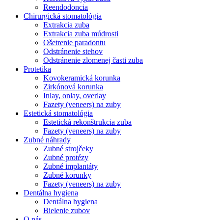
Reendodoncia
Chirurgická stomatológia
Extrakcia zuba
Extrakcia zuba múdrosti
Ošetrenie paradontu
Odstránenie stehov
Odstránenie zlomenej časti zuba
Protetika
Kovokeramická korunka
Zirkónová korunka
Inlay, onlay, overlay
Fazety (veneers) na zuby
Estetická stomatológia
Estetická rekonštrukcia zuba
Fazety (veneers) na zuby
Zubné náhrady
Zubné strojčeky
Zubné protézy
Zubné implantáty
Zubné korunky
Fazety (veneers) na zuby
Dentálna hygiena
Dentálna hygiena
Bielenie zubov
O nás