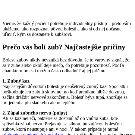
Vieme, že každý pacient potrebuje individuálny prístup – preto vám
ukážeme, ako rozpoznať pôvod bolesti a ako si od nej dočasne
uľaviť, kým sa dostanete k zubárovi.
Prečo vás bolí zub? Najčastejšie príčiny
Bolesť zubov nikdy nevzniká bez dôvodu. Je to varovný signál, že
sa v zube alebo okolí deje niečo, čo potrebuje pozornosť. Podľa
charakteru bolesti možno často odhadnúť aj jej príčinu.
1. Zubný kaz
Najčastejším dôvodom bolesti je neošetrený zubný kaz. Spočiatku
poškodzuje len zubnú sklovinu, no keď prenikne hlbšie do zuba,
začína dráždiť nervové zakončenia. Bolesť býva tupá, zhoršuje sa
pri jedení a pití sladkého alebo teplého.
2. Zápal zubného nervu (pulpy)
Ak sa kaz nelieči, baktérie sa dostanú až do vnútra zuba, kde
spôsobia zápal nervu. Prejavuje sa silnou, pulzujúcou bolesťou
zubov, ktorá neustupuje ani v noci. V takom prípade je nutné
ošetrenie koreňových kanálikov
– inak môže dôjsť k vzniku abscesu