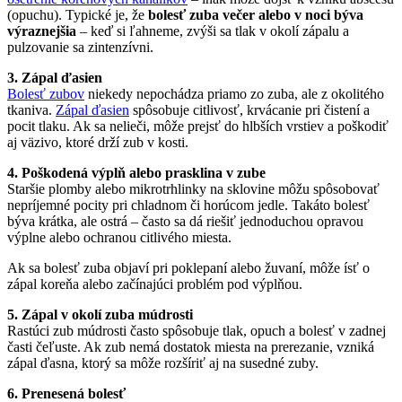
(opuchu). Typické je, že
bolesť zuba večer alebo v noci býva
výraznejšia
– keď si ľahneme, zvýši sa tlak v okolí zápalu a
pulzovanie sa zintenzívni.
3. Zápal ďasien
Bolesť zubov
niekedy nepochádza priamo zo zuba, ale z okolitého
tkaniva.
Zápal ďasien
spôsobuje citlivosť, krvácanie pri čistení a
pocit tlaku. Ak sa nelieči, môže prejsť do hlbších vrstiev a poškodiť
aj väzivo, ktoré drží zub v kosti.
4. Poškodená výplň alebo prasklina v zube
Staršie plomby alebo mikrotrhlinky na sklovine môžu spôsobovať
nepríjemné pocity pri chladnom či horúcom jedle. Takáto bolesť
býva krátka, ale ostrá – často sa dá riešiť jednoduchou opravou
výplne alebo ochranou citlivého miesta.
Ak sa bolesť zuba objaví pri poklepaní alebo žuvaní, môže ísť o
zápal koreňa alebo začínajúci problém pod výplňou.
5. Zápal v okolí zuba múdrosti
Rastúci zub múdrosti často spôsobuje tlak, opuch a bolesť v zadnej
časti čeľuste. Ak zub nemá dostatok miesta na prerezanie, vzniká
zápal ďasna, ktorý sa môže rozšíriť aj na susedné zuby.
6. Prenesená bolesť