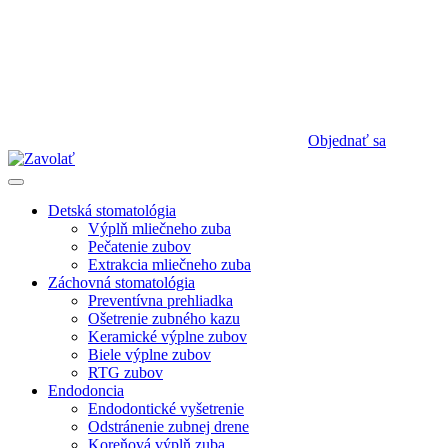
Objednať sa
Detská stomatológia
Výplň mliečneho zuba
Pečatenie zubov
Extrakcia mliečneho zuba
Záchovná stomatológia
Preventívna prehliadka
Ošetrenie zubného kazu
Keramické výplne zubov
Biele výplne zubov
RTG zubov
Endodoncia
Endodontické vyšetrenie
Odstránenie zubnej drene
Koreňová výplň zuba